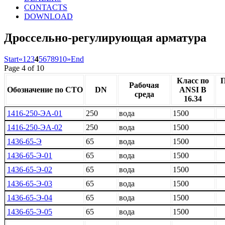
CONTACTS
DOWNLOAD
Дроссельно-регулирующая арматура
Start
«
1
2
3
4
5
6
7
8
9
10
»
End
Page 4 of 10
Класс по
П
Рабочая
Обозначение по СТО
DN
ANSI B
среда
16.34
1416-250-ЭА-01
250
вода
1500
1416-250-ЭА-02
250
вода
1500
1436-65-Э
65
вода
1500
1436-65-Э-01
65
вода
1500
1436-65-Э-02
65
вода
1500
1436-65-Э-03
65
вода
1500
1436-65-Э-04
65
вода
1500
1436-65-Э-05
65
вода
1500