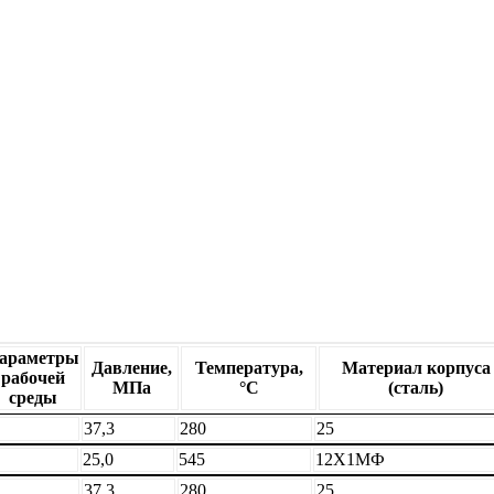
араметры
Давление,
Температура,
Материал корпуса
рабочей
МПа
°С
(сталь)
среды
37,3
280
25
25,0
545
12Х1МФ
37,3
280
25