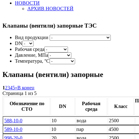
НОВОСТИ
АРХИВ НОВОСТЕЙ
Клапаны
(вентили) запорные ТЭС
Вид продукции
DN
Рабочая среда
Давление, МПа
Температура, °С
Клапаны (вентили) запорные
1
2
3
4
5
»
В конец
Страница 1 из 5
П
Обозначение по
Рабочая
DN
Класс
СТО
среда
588-10-0
10
вода
2500
589-10-0
10
пар
4500
998-20-0
20
вода
2500