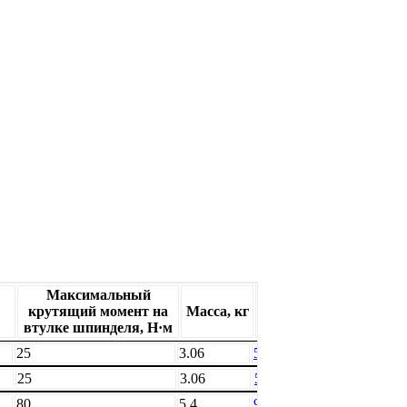
Максимальный
Обозначение по
крутящий момент на
Масса, кг
СТО
втулке шпинделя, Н·м
25
3.06
588-10-0
1
25
3.06
589-10-0
1
80
5,4
998-20-0
1